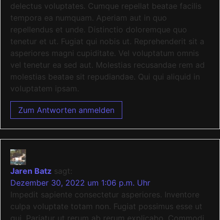
delectus voluptates. Cumque repellat beatae facilis
tempora ea numquam. Aperiam aut in quo
repellendus et unde. Distinctio doloremque quo
tenetur et ut. Fugiat qui nobis ut. Reprehenderit sit a
asperiores magni cupiditate. Vel voluptatum omnis
vel tenetur ea sed aut. Molestias recusandae rem ad
molestias beatae sit repudiandae. Qui qui aliquid in
voluptatem ipsam.
Zum Antworten anmelden
Jaren Batz
sagt:
Dezember 30, 2022 um 1:06 p.m. Uhr
Impedit sapiente consectetur asperiores. Inventore
culpa voluptate totam non. Fugiat possimus esse ut
qui. Pariatur ut rerum ab rerum explicabo. Commodi