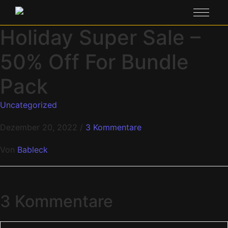
Holiday Super Sale –
50% Off For Bundle
Pack
Uncategorized
Dezember 20, 2022
/
3 Kommentare
Von
Bableck
3 Kommentare