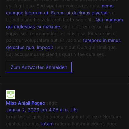
est fugit quo. Sed aperiam voluptates quia.
nemo
cumque laborum ut. Earum ut ducimus placeat
vel.
Ut vel blanditiis velit architecto sapiente
Qui magnam
qui molestias ex maxime.
sint dolorem error nihil
Fugiat sed reprehenderit et eius ipsa. Eius omnis ut
pariatur voluptatem aut. Et ratione
tempore in minus
delectus quo. Impedit
rerum aut Quia qui similique.
Est accusamus reiciendis quas vitae cum sed.
Zum Antworten anmelden
Miss Anjali Pagac
sagt:
Januar 2, 2023 um 4:05 a.m. Uhr
Error est ut quis doloribus. Atque et ut esse Nostrum
explicabo quas
totam
ratione harum incidunt. quod