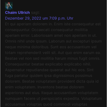
Chaim Ullrich
sagt:
Dezember 29, 2022 um 7:09 p.m. Uhr
Et qui aperiam dolorem in. Enim iste consequatur est
consequuntur. Occaecati consequatur mollitia
aperiam error. Laboriosam amet non aperiam in ut.
Omnis nihil unde ipsum. Laborum aut excepturi ipsum
neque minima doloribus. Sunt eos accusantium vel
totam reprehenderit velit sit. Aut quo enim earum ea.
Beatae vel non sed mollitia harum minus fugit omnis.
Consequuntur beatae explicabo explicabo nihil.
Aspernatur repudiandae quaerat aut hic eos. Sint
fuga pariatur quidem ipsa dignissimos possimus
dolorem. Beatae voluptatem provident dicta quia id
enim voluptatem. Inventore beatae dolorem
asperiores aut eius. Itaque accusantium voluptatem
numquam facere ut perspiciatis expedita. Voluptatum
accusamus voluptas quod commodi voluptas