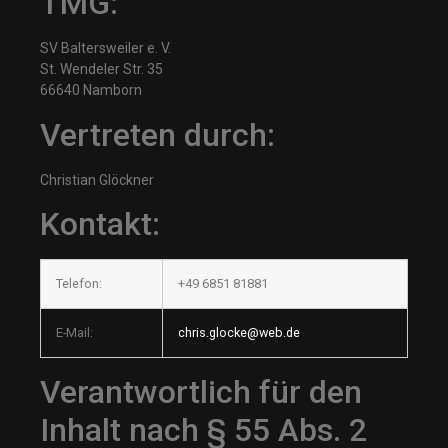
TMG:
SV Baltersweiler e. V.
St. Wendeler Str. 35
66640 Namborn
Vertreten durch:
Christian Glöckner
Kontakt:
Telefon:
+49 6851 81881
E-Mail:
chris.glocke@web.de
Verantwortlich für den
Inhalt nach § 55 Abs. 2